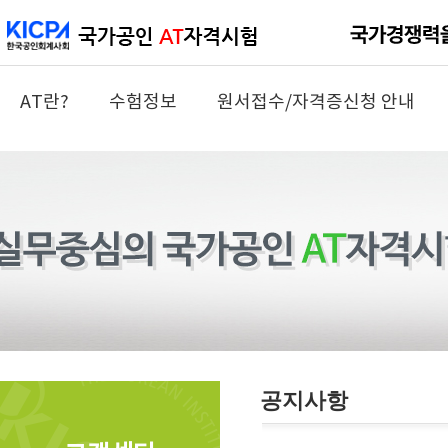
AT란?
수험정보
원서접수/자격증신청 안내
공지사항