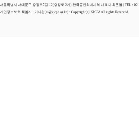
서울특별시 서대문구 충정로7길 12(충정로 2가) 한국공인회계사회 대표자 최운열 | TEL : 02-3149-
개인정보보호 책임자 : 이재환(at@kicpa.or.kr) : Copyright(c) KICPA All rights Reserved.