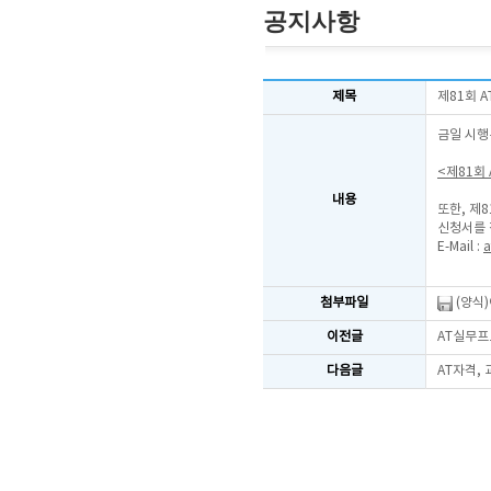
공지사항
제목
제81회 
금일 시행
<제81회
내용
또한, 제
신청서를 
E-Mail :
a
첨부파일
(양식
이전글
AT실무프로
다음글
AT자격,