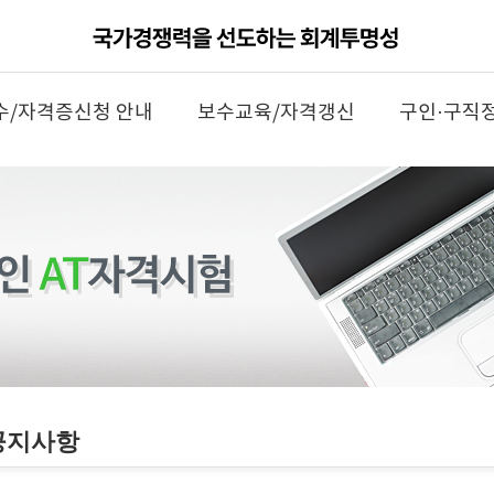
수/자격증신청 안내
보수교육/자격갱신
구인·구직
공지사항