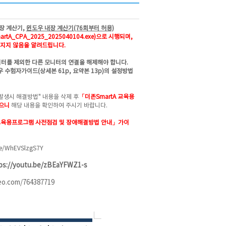
장 계산기,
윈도우 내장 계산기(76회부터 허용)
tA_CPA_2025_
2025040104
.exe)으로 시행되며,
지지 않음을 알려드립니다.
니터를 제외한 다른 모니터의 연결을 해제해야 합니다.
 수험자가이드(상세본 61p, 요약본 13p)의 설정방법
발생시 해결방법" 내용을 삭제 후
「더존SmartA 교육용
였으니
해당 내용을 확인하여 주시기 바랍니다.
 교육용프로그램 사전점검 및 장애해결방법 안내」가이
be/WhEVSlzgS7Y
ps://youtu.be/zBEaYFWZ1-s
meo.com/764387719