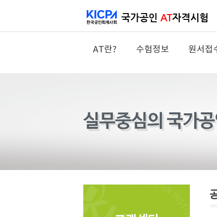
AT란?
수험정보
원서접