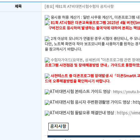
제목
[중요] 제81회 AT비대면시험수험자 공지사항
응시중 허용 계산기 : 일반 사무용 계산기, 더존프로그램 내
81회 AT시험은 더존교육용프로그램 2025년 4월 버전(Smar
구버전으로 응시하여 발생하는 불이익에 대하여 본회는 책임
2개 이상의 모니터가 연결된 경우 시험이 중단되니, 주 모
다만, 노트북 화면이 작아 보조모니터를 사용하기를 원하는 경우
을 참고하시기 바랍니다.
수험자가이드(요약본, 상세본)의 "더존프로그램 관련 장애
프로그램 사전점검 및 장애해결방법 안내」가이드로 통합하
사전테스트 중 더존프로그램 장애발생 시
「더존SmartA
드의 오류해결방법을 확인하시기 바랍니다.
AT비대면시험 본테스트 가이드 영상
:
https://youtu.
AT비대면시험 응시자 주변환경촬영 가이드 영상 :
htt
AT비대면시험 돌발오류 해결안내 영상
:
https://vi