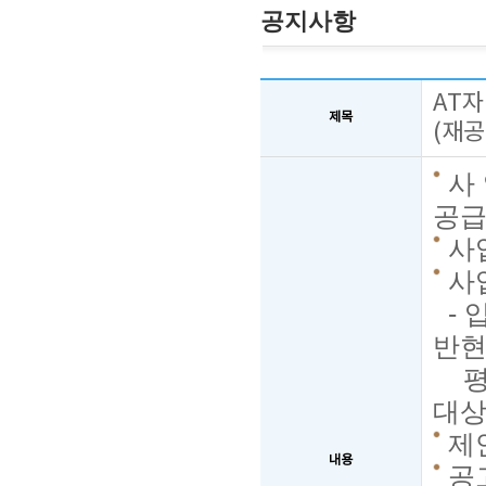
공지사항
AT
제목
(재공
사
공
사
사
- 
반현
평
대상
제안
내용
공