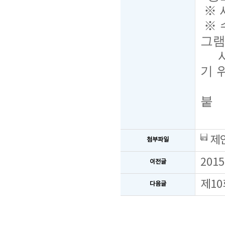
※ 
※ 
그램
사용
기 
붙 
제안
첨부파일
201
이전글
제10
다음글