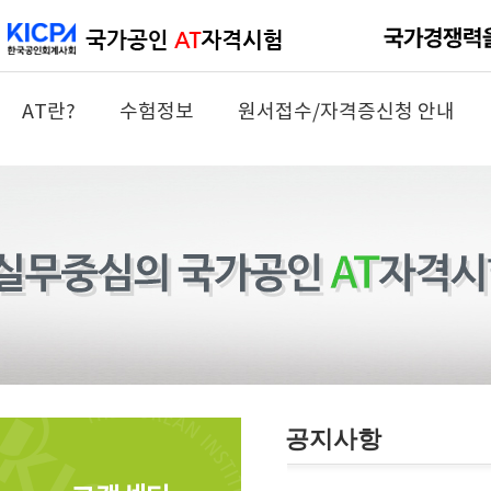
AT란?
수험정보
원서접수/자격증신청 안내
공지사항