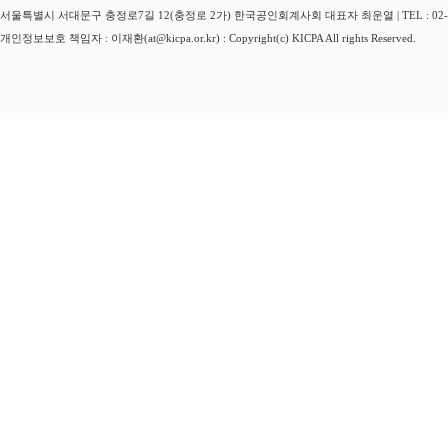
서울특별시 서대문구 충정로7길 12(충정로 2가) 한국공인회계사회 대표자 최운열 | TEL : 02-3149-
개인정보보호 책임자 : 이재환(at@kicpa.or.kr) : Copyright(c) KICPA All rights Reserved.