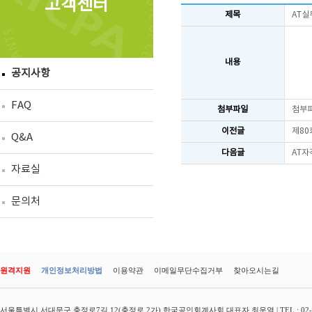
고객센터
제목
AT실
내용
공지사항
FAQ
첨부파일
첨부
이전글
제80
Q&A
다음글
AT자
자료실
문의처
원격지원
개인정보처리방법
이용약관
이메일무단수집거부
찾아오시는길
서울특별시 서대문구 충정로7길 12(충정로 2가) 한국공인회계사회 대표자 최운열 | TEL : 02-3149-