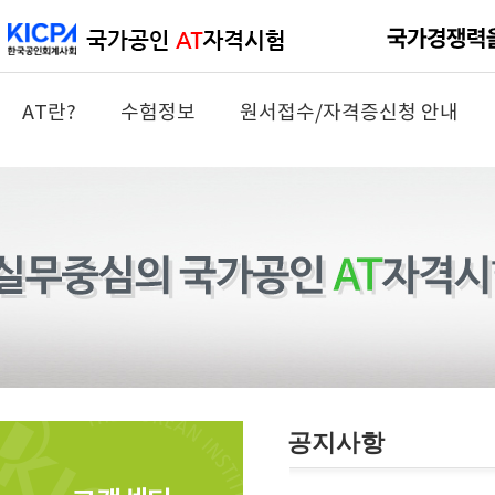
AT란?
수험정보
원서접수/자격증신청 안내
공지사항