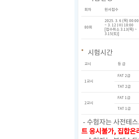
회차
원서접수
2025. 3. 6 (목) 00:00
~ 3. 12 (수) 18:00
80회
[접수취소 3.13(목) ~
3.15(토)]
시험시간
교시
등 급
FAT 2급
1교시
TAT 2급
FAT 1급
2교시
TAT 1급
- 수험자는 사전테스
트 응시불가, 집합