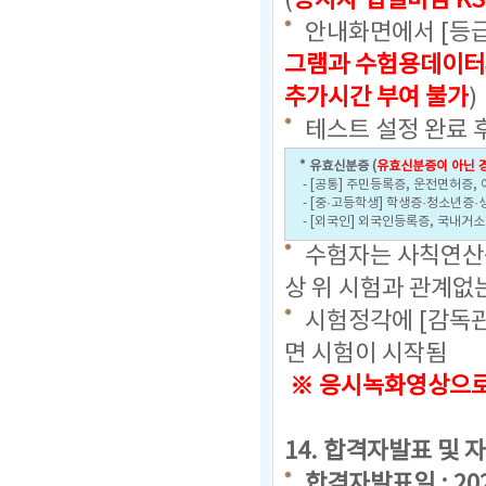
(
응시자 입실마감 KS
안내화면에서 [등급
그램과 수험용데이터
추가시간 부여 불가
)
테스트 설정 완료 
* 유효신분증 (
유효신분증이 아닌 경
- [공통] 주민등록증, 운전면허증,
- [중·고등학생] 학생증·청소년증·
- [외국인] 외국인등록증, 국내거
수험자는 사칙연산용
상 위 시험과 관계없
시험정각에 [감독관
면 시험이 시작됨
※ 응시녹화영상으로 
14. 합격자발표 및 
합격자발표일 : 2025.