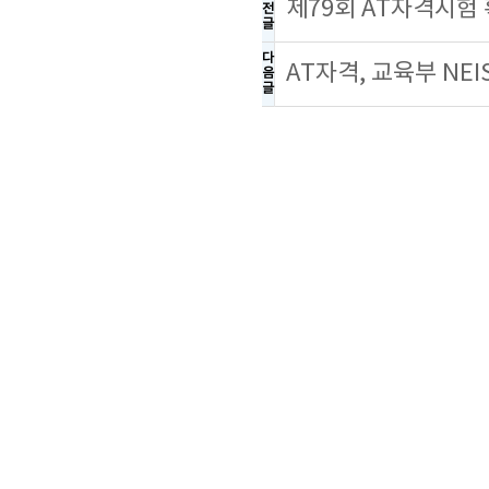
제79회 AT자격시험
전
글
다
AT자격, 교육부 NE
음
글