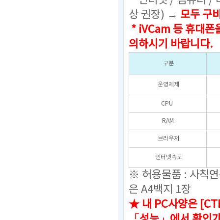
인터넷 / 컴퓨터 /
상 권장) →
모두 구
* iVCam 등 휴
의하시기 바랍니다.
구분
운영체제
CPU
RAM
브라우저
인터넷속도
※ 허용물품 : 사칙
은 A4백지 1장
★ 내 PC사양은 [C
「성능」에서 확인