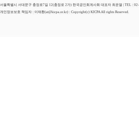
서울특별시 서대문구 충정로7길 12(충정로 2가) 한국공인회계사회 대표자 최운열 | TEL : 02-3149-
개인정보보호 책임자 : 이재환(at@kicpa.or.kr) : Copyright(c) KICPA All rights Reserved.