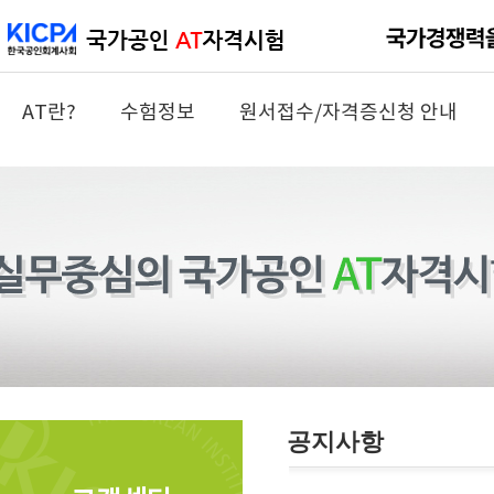
AT란?
수험정보
원서접수/자격증신청 안내
공지사항