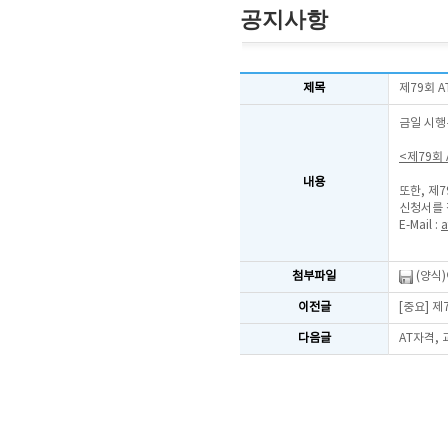
공지사항
제목
제79회 
금일 시행
<제79회
내용
또한, 제
신청서를 
E-Mail :
a
첨부파일
(양식
이전글
[중요] 
다음글
AT자격,