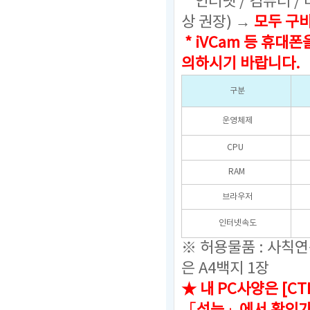
인터넷 / 컴퓨터 /
상 권장) →
모두 구
* iVCam 등 휴
의하시기 바랍니다.
구분
운영체제
CPU
RAM
브라우저
인터넷속도
※ 허용물품 : 사칙
은 A4백지 1장
★ 내 PC사양은 [C