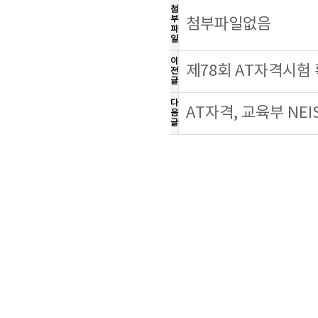
첨
부
첨부파일없음
파
일
이
제78회 AT자격시험
전
글
다
AT자격, 교육부 NE
음
글