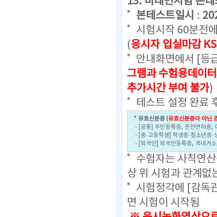
13. 비대면시험 본
본테스트일시
:
20
시험시작 60분전에
(
응시자 입실마감 KS
안내화면에서 [등급
그램과 수험용데이터
추가시간 부여 불가
)
테스트 설정 완료 
* 유효신분증 (
유효신분증이 아닌 경
- [공통] 주민등록증, 운전면허증,
- [중·고등학생] 학생증·청소년증·
- [외국인] 외국인등록증, 국내거
수험자는 사칙연산용
상 위 시험과 관계없
시험정각에 [감독관
면 시험이 시작됨