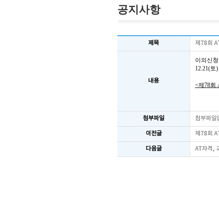
공지사항
제목
제78회 
이의신청
12.21
내용
<제78회
첨부파일
첨부파일
이전글
제78회 
다음글
AT자격,