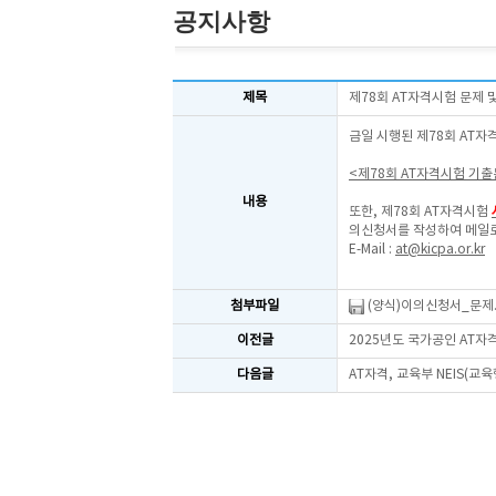
공지사항
제목
제78회 AT자격시험 문제
금일 시행된 제78회 AT자
<제78회 AT자격시험 기
내용
또한, 제78회 AT자격시험
의신청서를 작성하여 메일로
E-Mail :
at@kicpa.or.kr
첨부파일
(양식)이의신청서_문제.
이전글
2025년도 국가공인 AT
다음글
AT자격, 교육부 NEIS(교