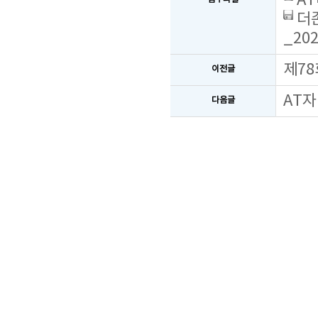
AT
더존
_202
제78
이전글
AT자
다음글