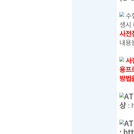
수
생시 
사전
내용
사
용프
방법
A
상
:
A
:
ht