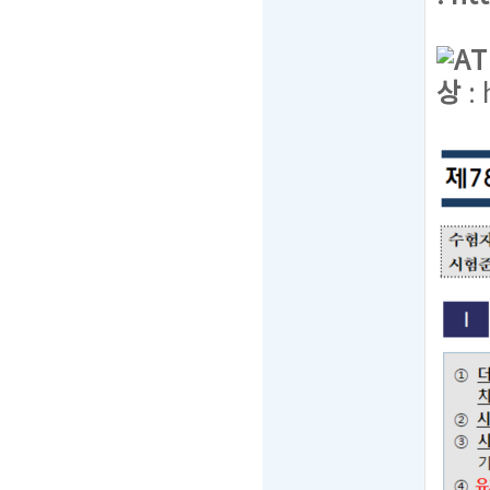
A
상
: