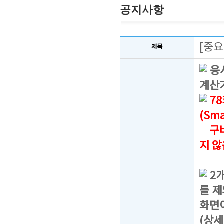
공지사항
[중요
제목
응시
계산
7
(Sm
구버
지 
2
를 제
화면
(상세