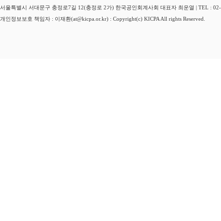
서울특별시 서대문구 충정로7길 12(충정로 2가) 한국공인회계사회 대표자 최운열 | TEL : 02-3149-
개인정보보호 책임자 : 이재환(at@kicpa.or.kr) : Copyright(c) KICPA All rights Reserved.