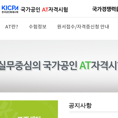
AT란?
수험정보
원서접수/자격증신청 안내
공지사항