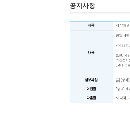
공지사항
제목
제77회 
금일 시행
<제77회
내용
또한, 제
의신청서를
E-Mail :
a
첨부파일
(양식
이전글
[중요] 
다음글
AT자격,