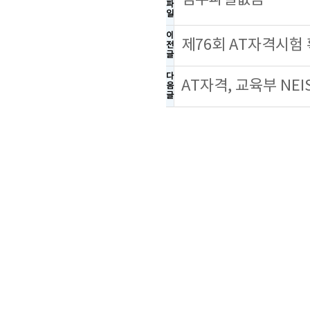
파
일
이
제76회 AT자격시험
전
글
다
AT자격, 교육부 NE
음
글