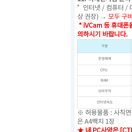
인터넷 / 컴퓨터 /
상 권장) →
모두 구
* iVCam 등 휴
의하시기 바랍니다.
구분
운영체제
CPU
RAM
브라우저
인터넷속도
※ 허용물품 : 사칙
은 A4백지 1장
★ 내 PC사양은 [C