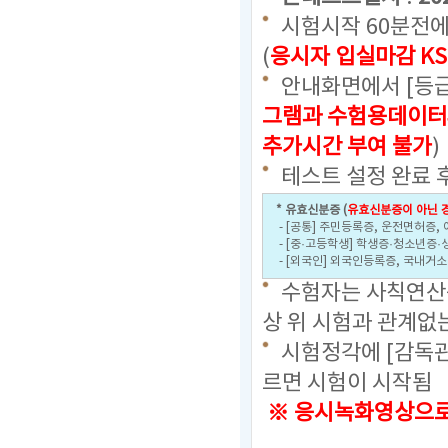
시험시작 60분전에
(
응시자 입실마감 KS
안내화면에서 [등급
그램과 수험용데이터
추가시간 부여 불가
)
테스트 설정 완료 
* 유효신분증 (
유효신분증이 아닌 경
- [공통] 주민등록증, 운전면허증,
- [중·고등학생] 학생증·청소년증·
- [외국인] 외국인등록증, 국내거
수험자는 사칙연산용
상 위 시험과 관계없
시험정각에 [감독관
르면 시험이 시작됨
※ 응시녹화영상으로 