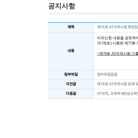
공지사항
제목
제76회 AT자격시험 확정
이의신청 내용을 검토하
10.19(토) 시행된 제7
내용
<제76회 AT자격시험 기
첨부파일
첨부파일없음
이전글
제76회 AT자격시험 문제
다음글
AT자격, 교육부 NEIS(교