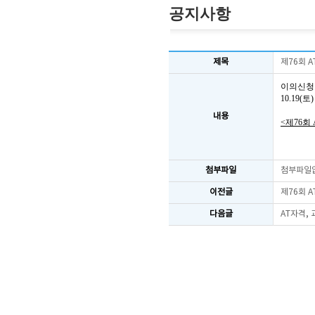
공지사항
제목
제76회 
이의신청
10.19
내용
<제76회
첨부파일
첨부파일
이전글
제76회 
다음글
AT자격,