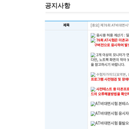
공지사항
제목
[중요] 제76회 AT비대면
응시중 허용 계산기 : 
76회 AT시험은 더존교육
구버전으로 응시하여 발생
2개 이상의 모니터가 
다만, 노트북 화면이 작아 
을 참고하시기 바랍니다.
수험자가이드(요약본, 
프로그램 사전점검 및 장
사전테스트 중 더존프로
드의 오류해결방법을 확인
AT비대면시험 본테스
AT비대면시험 응시자
AT비대면시험 돌발오