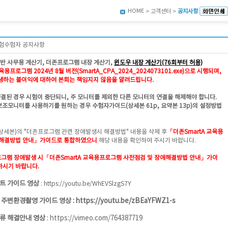
HOME
> 고객센터 >
공지사항
시험수험자 공지사항
일반 사무용 계산기, 더존프로그램 내장 계산기,
윈도우 내장 계산기(76회부터 허용)
용프로그램 2024년 8월 버전(SmartA_CPA_2024_2024073101.exe)으로 시행되며,
하는 불이익에 대하여 본회는 책임지지 않음을 알려드립니다.
연결된 경우 시험이 중단되니, 주 모니터를 제외한 다른 모니터의 연결을 해제해야 합니다.
보조모니터를 사용하기를 원하는 경우 수험자가이드(상세본 61p, 요약본 13p)의 설정방법
상세본)의 "더존프로그램 관련 장애발생시 해결방법" 내용을 삭제 후
「더존SmartA 교육용
애해결방법 안내」가이드로 통합하였으니
해당 내용을 확인하여 주시기 바랍니다.
그램 장애발생 시
「더존SmartA 교육용프로그램 사전점검 및 장애해결방법 안내」가이
하시기 바랍니다.
트 가이드 영상
:
https://youtu.be/WhEVSlzgS7Y
 주변환경촬영 가이드 영상 :
https://youtu.be/zBEaYFWZ1-s
류 해결안내 영상
:
https://vimeo.com/764387719