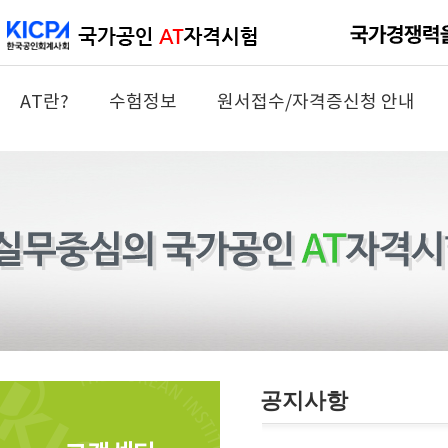
AT란?
수험정보
원서접수/자격증신청 안내
공지사항