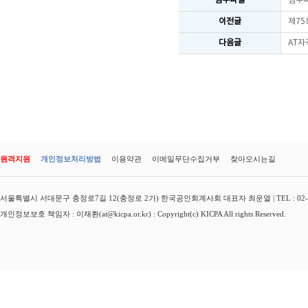
첨부파일
첨부
이전글
제75
다음글
AT자
원격지원
개인정보처리방법
이용약관
이메일무단수집거부
찾아오시는길
서울특별시 서대문구 충정로7길 12(충정로 2가) 한국공인회계사회 대표자 최운열 | TEL : 02-3149-
개인정보보호 책임자 : 이재환(at@kicpa.or.kr) : Copyright(c) KICPA All rights Reserved.