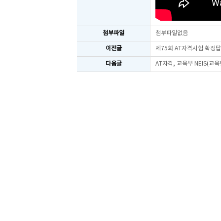
첨부파일
첨부파일없음
이전글
제75회 AT자격시험 확정
다음글
AT자격, 교육부 NEIS(교