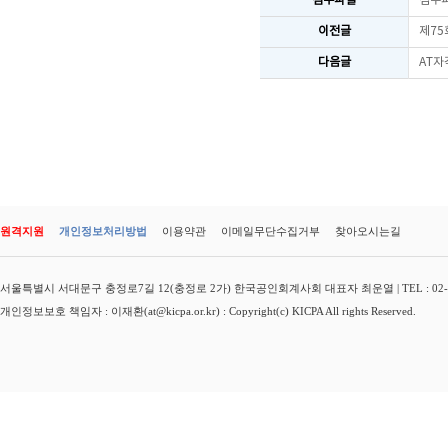
첨부파일
첨부
이전글
제75
다음글
AT자
원격지원
개인정보처리방법
이용약관
이메일무단수집거부
찾아오시는길
서울특별시 서대문구 충정로7길 12(충정로 2가) 한국공인회계사회 대표자 최운열 | TEL : 02-3149-
개인정보보호 책임자 : 이재환(at@kicpa.or.kr) : Copyright(c) KICPA All rights Reserved.