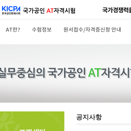
AT란?
수험정보
원서접수/자격증신청 안내
공지사항