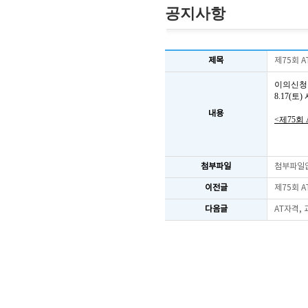
공지사항
제목
제75회 
이의신청
8.17(
내용
<제75회
첨부파일
첨부파일
이전글
제75회 
다음글
AT자격,