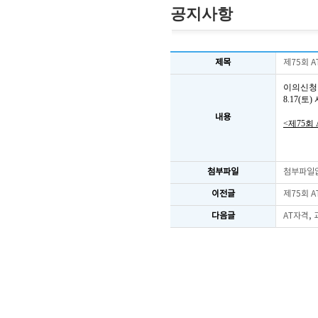
공지사항
제목
제75회 
이의신청
8.17(
내용
<제75회
첨부파일
첨부파일
이전글
제75회 
다음글
AT자격,