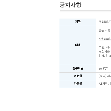
공지사항
제목
제75회 
금일 시행
<제75회
내용
또한, 제
신청서를 
E-Mail :
a
첨부파일
(양식
이전글
[중요] 
다음글
AT자격,