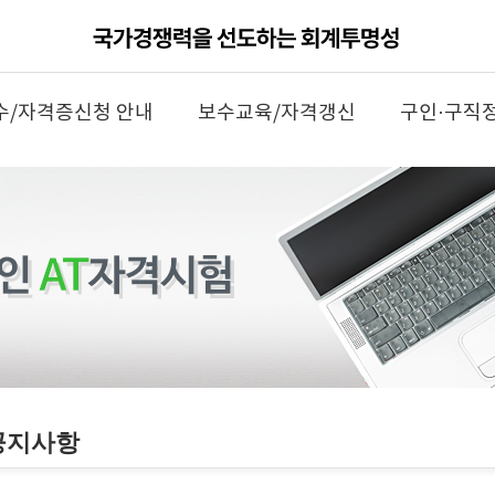
수/자격증신청 안내
보수교육/자격갱신
구인·구직
공지사항