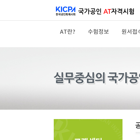
AT란?
수험정보
원서접