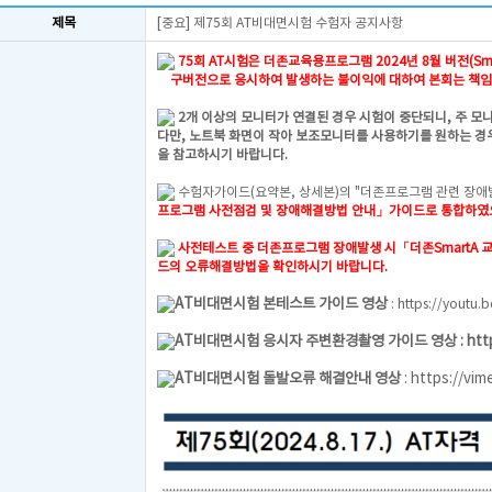
제목
[중요] 제75회 AT비대면시험 수험자 공지사항
75회 AT시험은 더존교육용프로그램 2024년 8월 버전(Smar
구버전으로 응시하여 발생하는 불이익에 대하여 본회는 책임
2개 이상의 모니터가 연결된 경우 시험이 중단되니, 주 모
다만, 노트북 화면이 작아 보조모니터를 사용하기를 원하는 경우
을 참고하시기 바랍니다.
수험자가이드(요약본, 상세본)의 "더존프로그램 관련 장애
프로그램 사전점검 및 장애해결방법 안내」가이드로 통합하
사전테스트 중 더존프로그램 장애발생 시
「더존SmartA
드의 오류해결방법을 확인하시기 바랍니다.
AT비대면시험 본테스트 가이드 영상
:
https://youtu.
AT비대면시험 응시자 주변환경촬영 가이드 영상 :
htt
AT비대면시험 돌발오류 해결안내 영상
:
https://vi