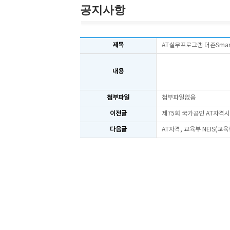
공지사항
제목
AT실무프로그램 더존SmartA
내용
첨부파일
첨부파일없음
이전글
제75회 국가공인 AT자격
다음글
AT자격, 교육부 NEIS(교