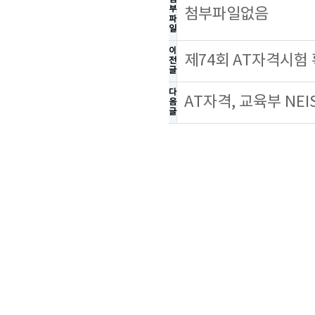
부
첨부파일없음
파
일
이
제74회 AT자격시험
전
글
다
AT자격, 교육부 NE
음
글