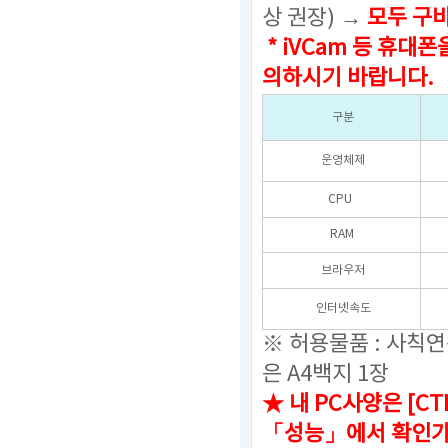
상 권장) →
모두 구
* iVCam 등 휴
의하시기 바랍니다.
구분
운영체제
CPU
RAM
브라우저
인터넷속도
※ 허용물품 : 사칙
은 A4백지 1장
★ 내 PC사양은 [C
「성능」에서 확인