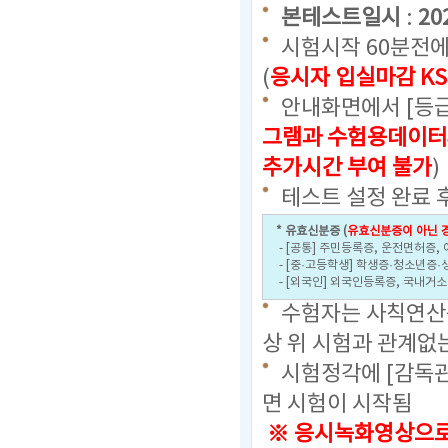
본테스트일시
:
20
시험시작 60분전에
(
응시자 입실마감 KS
안내화면에서 [등급
그램과 수험용데이터
추가시간 부여 불가
)
테스트 설정 완료 
* 유효신분증 (
유효신분증이 아닌 경
- [공통] 주민등록증, 운전면허증,
- [중·고등학생] 학생증·청소년증·
- [외국인] 외국인등록증, 국내거
수험자는 사칙연산용
상 위 시험과 관계없
시험정각에 [감독관
면 시험이 시작됨
※ 응시녹화영상으로 