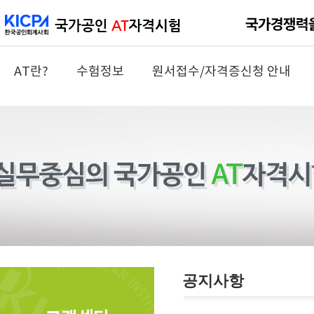
AT란?
수험정보
원서접수/자격증신청 안내
공지사항