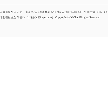
서울특별시 서대문구 충정로7길 12(충정로 2가) 한국공인회계사회 대표자 최운열 | TEL : 02-3149-
개인정보보호 책임자 : 이재환(at@kicpa.or.kr) : Copyright(c) KICPA All rights Reserved.