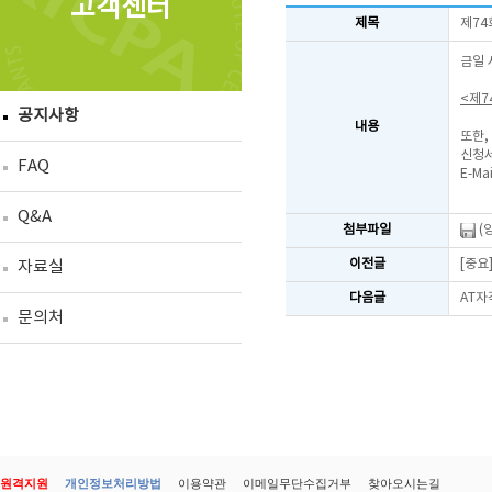
고객센터
제목
제74
금일 
<제7
공지사항
내용
또한,
신청서
FAQ
E-Mai
Q&A
첨부파일
(
이전글
[중요
자료실
다음글
AT자
문의처
원격지원
개인정보처리방법
이용약관
이메일무단수집거부
찾아오시는길