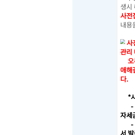
생시 
사전
내용
사
관리
오류
애해
다.
*사
- F
자세
- T
서 발