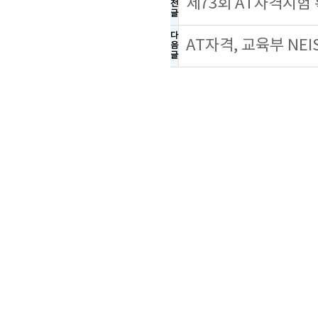
제73회 AT자격시험
전
글
다
AT자격, 교육부 NE
음
글