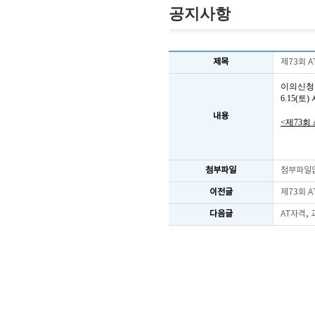
공지사항
제목
제73회 
이의신청
6.15(
내용
<제73회
첨부파일
첨부파일
이전글
제73회 
다음글
AT자격,