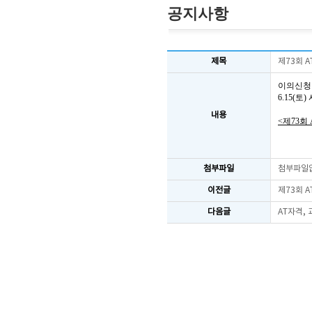
공지사항
제목
제73회 
이의신청
6.15(
내용
<제73회
첨부파일
첨부파일
이전글
제73회 
다음글
AT자격,