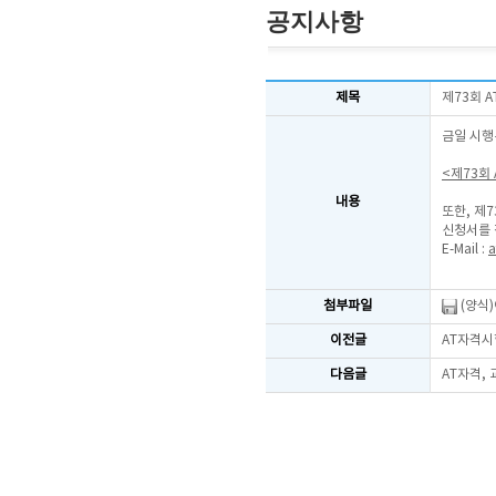
공지사항
제목
제73회 
금일 시행
<제73회
내용
또한, 제
신청서를 
E-Mail :
a
첨부파일
(양식
이전글
AT자격시
다음글
AT자격,