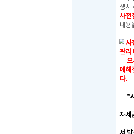
생시 
사전
내용
사
관리
오류
애해
다.
*사
- F
자세
- T
서 발