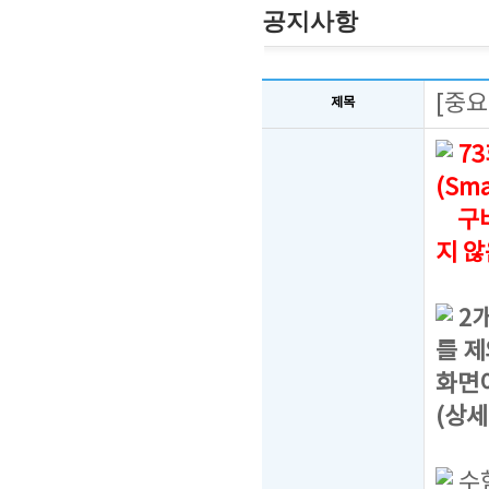
공지사항
[중요
제목
7
(Sm
구버
지 
2
를 제
화면
(상세
수