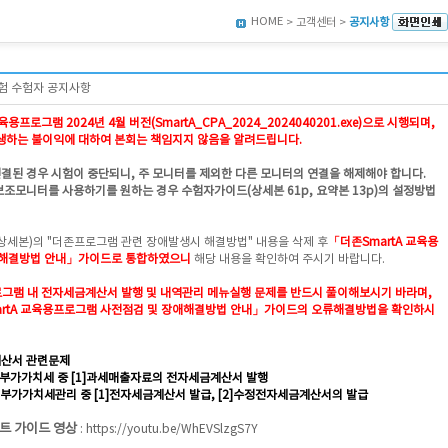
HOME
> 고객센터 >
공지사항
시험 수험자 공지사항
용프로그램 2024년 4월 버전(SmartA_CPA_2024_2024040201.exe)으로 시행되며,
하는 불이익에 대하여 본회는 책임지지 않음을 알려드립니다.
연결된 경우 시험이 중단되니, 주 모니터를 제외한 다른 모니터의 연결을 해제해야 합니다.
보조모니터를 사용하기를 원하는 경우 수험자가이드(상세본 61p, 요약본 13p)의 설정방법
상세본)의 "더존프로그램 관련 장애발생시 해결방법" 내용을 삭제 후
「더존SmartA 교육용
애해결방법 안내」가이드로 통합하였으니
해당 내용을 확인하여 주시기 바랍니다.
그램 내 전자세금
계산서 발행 및 내역관리 메뉴실행 문제
를 반드시 풀이해보시기 바라며,
rtA 교육용프로그램 사전점검 및 장애해결방법 안내」가이드의 오류해결방법을 확인하시
산서 관련문제
3 부가가치세 중 [1]과세매출자료의 전자세금계산서 발행
2 부가가치세관리 중 [1]전자세금계산서 발급, [2]수정전자세금계산서의 발급
트 가이드 영상
:
https://youtu.be/WhEVSlzgS7Y