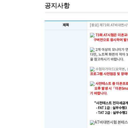
공지사항
제목
[중요] 제73회 AT비대면
73회 AT시험은 더존교육
구버전으로 응시하여 발생
2개 이상의 모니터가 
다만, 노트북 화면이 작아 
을 참고하시기 바랍니다.
수험자가이드(요약본, 
프로그램 사전점검 및 장
사전테스트 중 더존프로
오류 발생 시「더존Sma
기 바랍니다.
*사전테스트 전자세금계
- FAT 1급 : 실무수행
- TAT 2급 : 실무수행
AT비대면시험 본테스