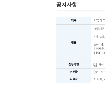
공지사항
제목
제72회 
금일 시행
<제72회
내용
또한, 제
신청서를 
E-Mail :
a
첨부파일
(양식
이전글
[중요]제
다음글
AT자격,