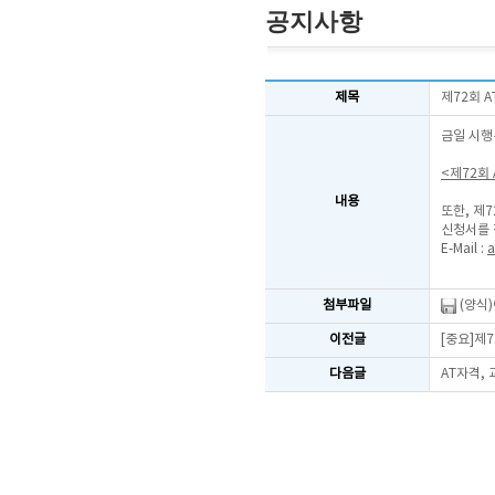
공지사항
제목
제72회 
금일 시행
<제72회
내용
또한, 제
신청서를 
E-Mail :
a
첨부파일
(양식
이전글
[중요]제
다음글
AT자격,