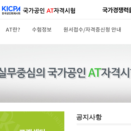
AT란?
수험정보
원서접수/자격증신청 안내
공지사항