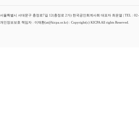
서울특별시 서대문구 충정로7길 12(충정로 2가) 한국공인회계사회 대표자 최운열 | TEL : 02-3149-
개인정보보호 책임자 : 이재환(at@kicpa.or.kr) : Copyright(c) KICPA All rights Reserved.