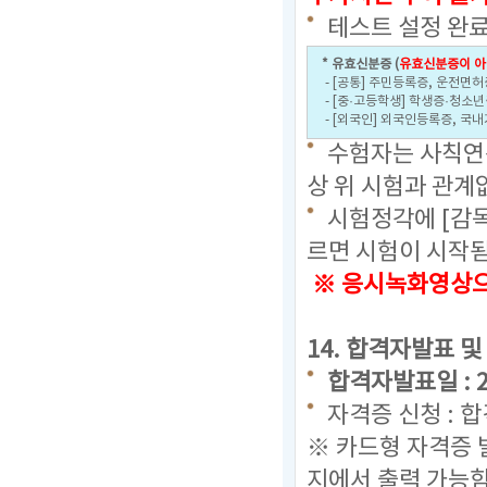
테스트 설정 완료
* 유효신분증 (
유효신분증이 아
- [공통] 주민등록증, 운전면허
- [중·고등학생] 학생증·청소
- [외국인] 외국인등록증, 국
수험자는 사칙연산
상 위 시험과 관계
시험정각에 [감
르면 시험이 시작
※ 응시녹화영상으로
14. 합격자발표 및
합격자발표일 : 202
자격증 신청 : 
※ 카드형 자격증 
지에서 출력 가능