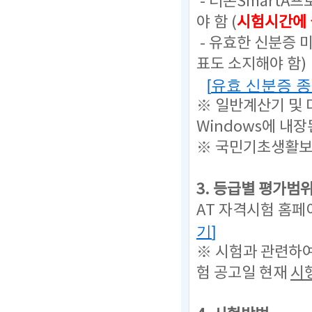
- 더존SmartA
야 함 (
시험시간에 
- 유효한 신분증 
표도 소지해야 함)
[
유효 신분증 
※ 일반계산기 및
Windows에 내
※ 국민기초생활보
3. 등급별 평가범
AT 자격시험 홈페
기
]
※ 시험과 관련하
험 공고일 현재
시