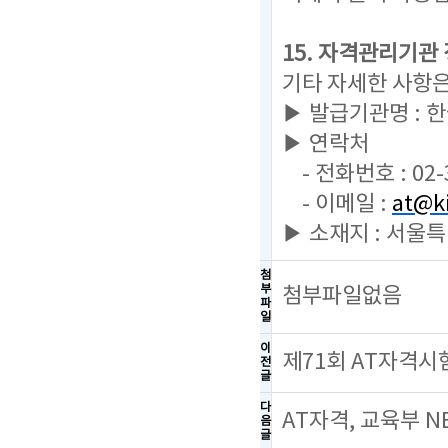
15. 자격관리기관
기타 자세한 사항
▶ 발급기관명 :
▶ 연락처
- 전화번호 : 02-
- 이메일 :
at@ki
▶ 소재지 : 서울
첨
부
첨부파일없음
파
일
이
제71회 AT자격시
전
글
다
AT자격, 교육부 
음
글