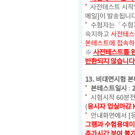
사전테스트 시작일
메일]이 발송됩니다
수험자는「수험자
숙지하고
사전테스
본테스트에 접속하
※
사전테스트를 완
반환되지 않습니다
13. 비대면시험 
본테스트일시
:
시험시작 60분
(
응시자 입실마감 
안내화면에서 [
그램과 수험용데이
추가시간 부여 불