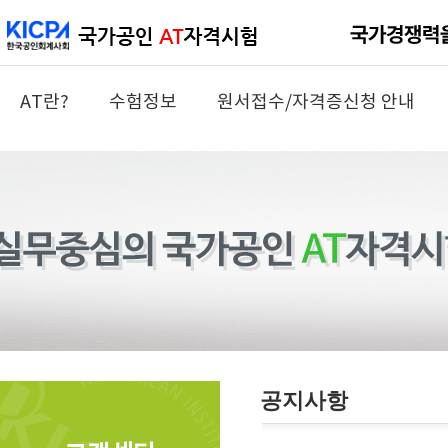
AT란?
수험정보
원서접수/자격증신청 안내
공지사항