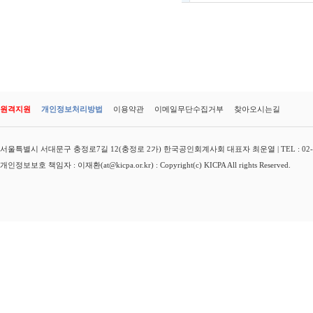
원격지원
개인정보처리방법
이용약관
이메일무단수집거부
찾아오시는길
서울특별시 서대문구 충정로7길 12(충정로 2가) 한국공인회계사회 대표자 최운열 | TEL : 02-3149-
개인정보보호 책임자 : 이재환(at@kicpa.or.kr) : Copyright(c) KICPA All rights Reserved.