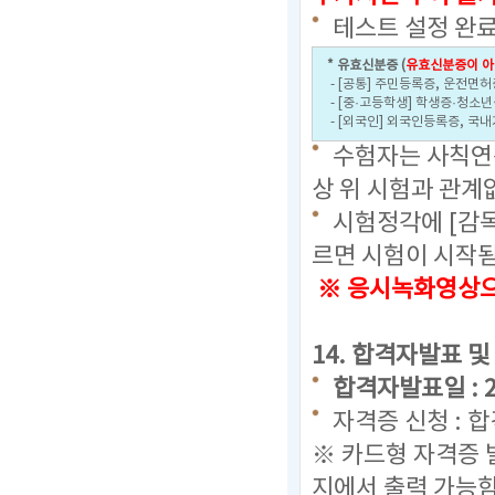
테스트 설정 완료
* 유효신분증 (
유효신분증이 아
- [공통] 주민등록증, 운전면허
- [중·고등학생] 학생증·청소
- [외국인] 외국인등록증, 국
수험자는 사칙연산
상 위 시험과 관계
시험정각에 [감
르면 시험이 시작
※ 응시녹화영상으로
14. 합격자발표 및
합격자발표일 : 202
자격증 신청 : 
※ 카드형 자격증 
지에서 출력 가능