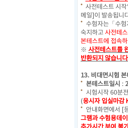
사전테스트 시작일
메일]이 발송됩니다
수험자는「수험자
숙지하고
사전테스
본테스트에 접속하
※
사전테스트를 완
반환되지 않습니다
13. 비대면시험 
본테스트일시
:
시험시작 60분
(
응시자 입실마감 
안내화면에서 [
그램과 수험용데이
추가시간 부여 불