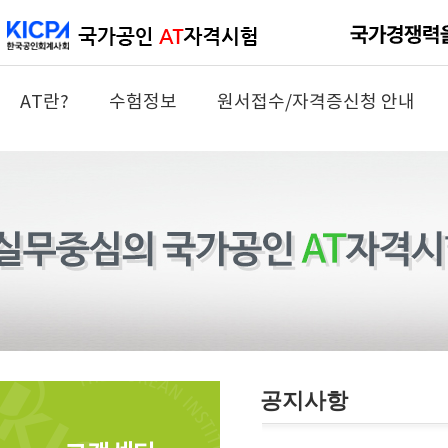
AT란?
수험정보
원서접수/자격증신청 안내
공지사항