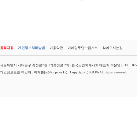
원격지원
개인정보처리방법
이용약관
이메일무단수집거부
찾아오시는길
서울특별시 서대문구 충정로7길 12(충정로 2가) 한국공인회계사회 대표자 최운열 | TEL : 02-3149-
개인정보보호 책임자 : 이재환(at@kicpa.or.kr) : Copyright(c) KICPA All rights Reserved.