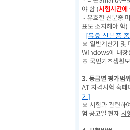
- 더존SmartA
야 함 (
시험시간에 
- 유효한 신분증 
표도 소지해야 함)
[
유효 신분증 
※ 일반계산기 및
Windows에 내
※ 국민기초생활보
3. 등급별 평가범
AT 자격시험 홈페
기
]
※ 시험과 관련하
험 공고일 현재
시