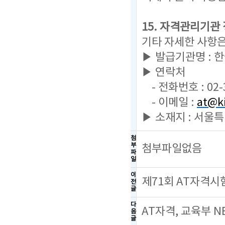
15. 자격관리기관
기타 자세한 사항
▶ 발급기관명 :
▶ 연락처
- 전화번호 : 02-
- 이메일 :
at@ki
▶ 소재지 : 서울
첨
부
첨부파일없음
파
일
이
제71회 AT자격시
전
글
다
AT자격, 교육부 
음
글