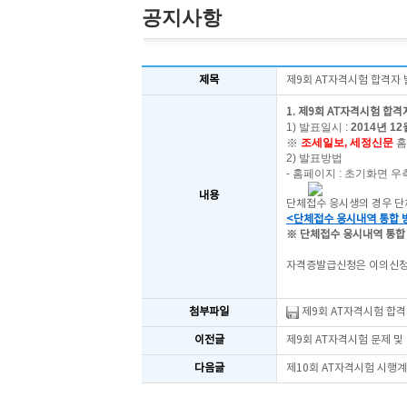
공지사항
제목
제9회 AT자격시험 합격자
1. 제9회 AT자격시험 합격
1) 발표일시 :
2014년 12월
※
조세일보, 세정신문
홈
2) 발표방법
- 홈페이지 : 초기화면 우
내용
단체접수 응시생의 경우 단
<단체접수 응시내역 통합 
※ 단체접수 응시내역 통합
자격증발급신청은 이의신청 
첨부파일
제9회 AT자격시험 합격자
이전글
제9회 AT자격시험 문제 및
다음글
제10회 AT자격시험 시행