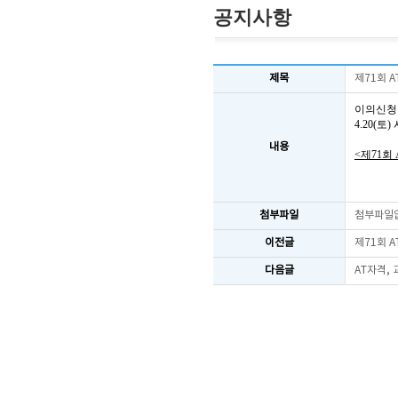
공지사항
제목
제71회 
이의신청
4.20(
내용
<제71회
첨부파일
첨부파일
이전글
제71회 
다음글
AT자격,