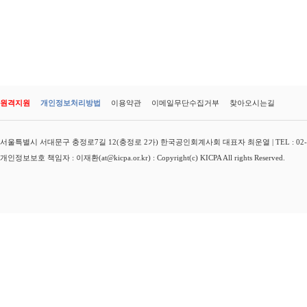
원격지원
개인정보처리방법
이용약관
이메일무단수집거부
찾아오시는길
서울특별시 서대문구 충정로7길 12(충정로 2가) 한국공인회계사회 대표자 최운열 | TEL : 02-3149-
개인정보보호 책임자 : 이재환(at@kicpa.or.kr) : Copyright(c) KICPA All rights Reserved.