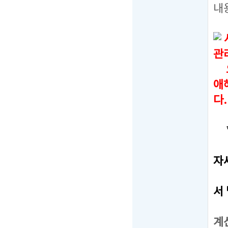
내
관
오
애
다.
*
-
자
-
서
-
계