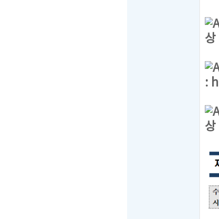
상
:
h
상