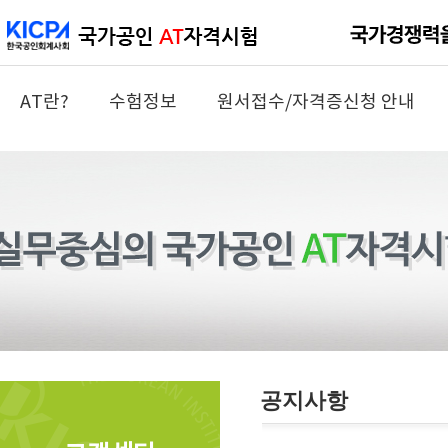
AT란?
수험정보
원서접수/자격증신청 안내
공지사항