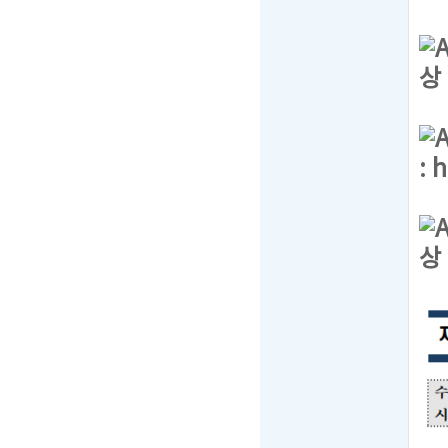
상
:
h
상