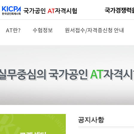
AT란?
수험정보
원서접수/자격증신청 안내
공지사항