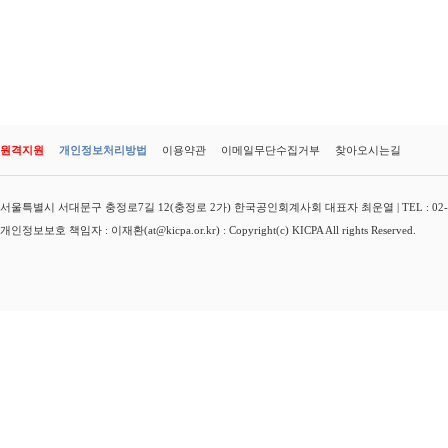
원격지원
개인정보처리방법
이용약관
이메일무단수집거부
찾아오시는길
서울특별시 서대문구 충정로7길 12(충정로 2가) 한국공인회계사회 대표자 최운열 | TEL : 02-3149-
개인정보보호 책임자 : 이재환(at@kicpa.or.kr) : Copyright(c) KICPA All rights Reserved.