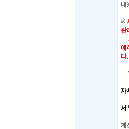
내
관
오
애
다.
*
-
자
-
서
-
계