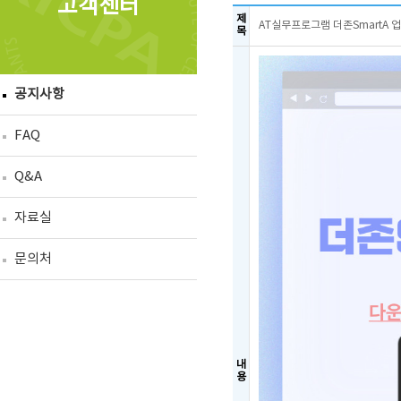
고객센터
제
AT실무프로그램 더존SmartA 업
목
공지사항
FAQ
Q&A
자료실
문의처
내
용