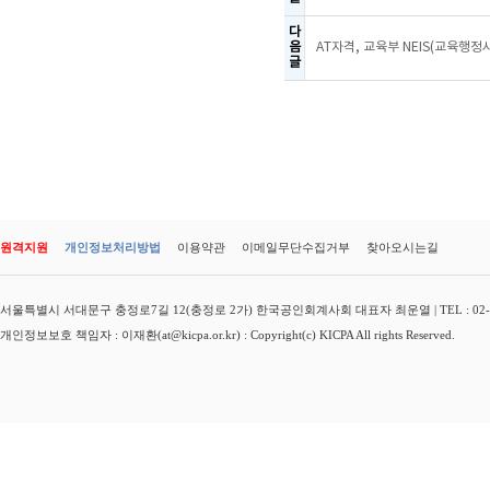
다
음
AT자격, 교육부 NEIS(교육행정
글
원격지원
개인정보처리방법
이용약관
이메일무단수집거부
찾아오시는길
서울특별시 서대문구 충정로7길 12(충정로 2가) 한국공인회계사회 대표자 최운열 | TEL : 02-3149-
개인정보보호 책임자 : 이재환(at@kicpa.or.kr) : Copyright(c) KICPA All rights Reserved.