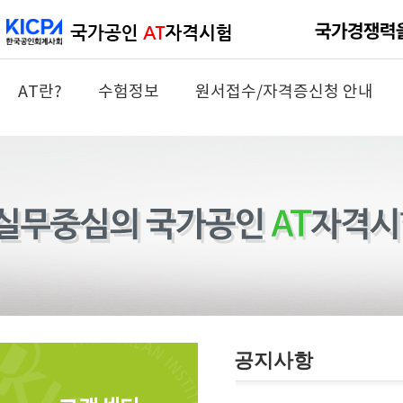
AT란?
수험정보
원서접수/자격증신청 안내
공지사항