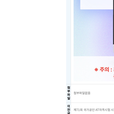
첨
부
첨부파일없음
파
일
이
전
제71회 국가공인 AT자격시험 
글