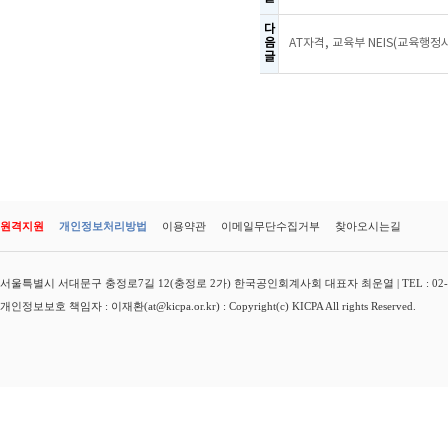
다
음
AT자격, 교육부 NEIS(교육행정
글
원격지원
개인정보처리방법
이용약관
이메일무단수집거부
찾아오시는길
서울특별시 서대문구 충정로7길 12(충정로 2가) 한국공인회계사회 대표자 최운열 | TEL : 02-3149-
개인정보보호 책임자 : 이재환(at@kicpa.or.kr) : Copyright(c) KICPA All rights Reserved.