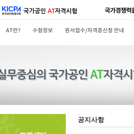
AT란?
수험정보
원서접수/자격증신청 안내
공지사항