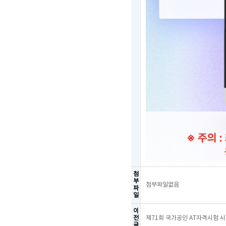
첨
부
첨부파일없음
파
일
이
전
제71회 국가공인 AT자격시험 
글