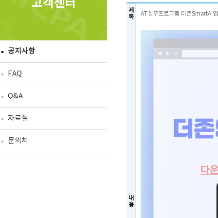
고객센터
제
AT실무프로그램 더존SmartA 업
목
공지사항
FAQ
Q&A
자료실
문의처
내
용