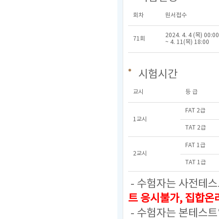
회차
원서접수
2024. 4. 4 (목) 00:00
71회
~ 4. 11(목) 18:00
시험시간
교시
등 급
FAT 2급
1교시
TAT 2급
FAT 1급
2교시
TAT 1급
- 수험자는 사전테스
트 응시불가, 집합
- 수험자는 본테스