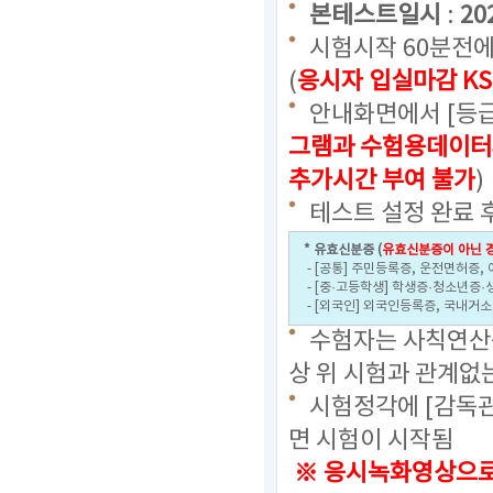
본테스트일시
:
20
시험시작 60분전에
(
응시자 입실마감 KS
안내화면에서 [등급
그램과 수험용데이터
추가시간 부여 불가
)
테스트 설정 완료 
* 유효신분증 (
유효신분증이 아닌 경
- [공통] 주민등록증, 운전면허증,
- [중·고등학생] 학생증·청소년증·
- [외국인] 외국인등록증, 국내거
수험자는 사칙연산용
상 위 시험과 관계없
시험정각에 [감독관
면 시험이 시작됨
※ 응시녹화영상으로 