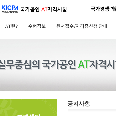
AT란?
수험정보
원서접수/자격증신청 안내
공지사항