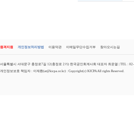
원격지원
개인정보처리방법
이용약관
이메일무단수집거부
찾아오시는길
서울특별시 서대문구 충정로7길 12(충정로 2가) 한국공인회계사회 대표자 최운열 | TEL : 02-3149-
개인정보보호 책임자 : 이재환(at@kicpa.or.kr) : Copyright(c) KICPA All rights Reserved.