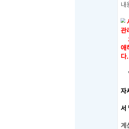
내
관
오
애
다.
*
-
자
-
서
-
계