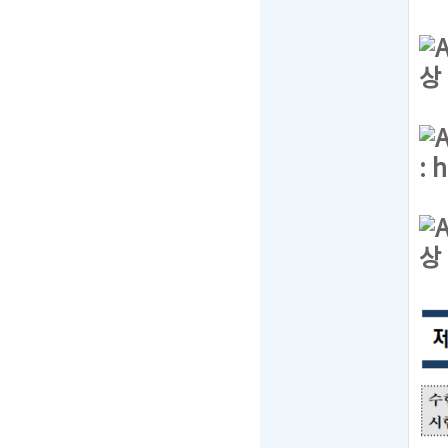
상
:
h
상