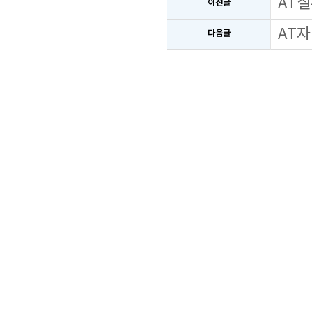
AT실
이전글
AT자
다음글