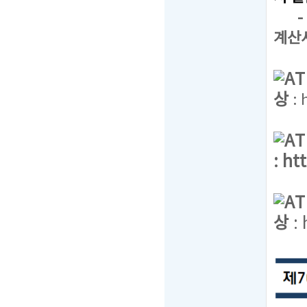
- T
계산
A
상
:
A
:
ht
A
상
: