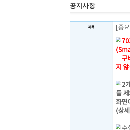
공지사항
[중요
제목
7
(Sm
구버
지 
2
를 제
화면
(상세
수