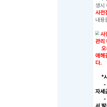
생시 
사전
내용
사
관리
오류
애해
다.
*사
- F
자세
- T
서 발